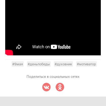
#9мая
#деньпобеды
#духовник
#мотиватор
Поделиться в социальных сетях