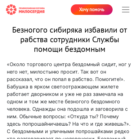
Хочу помочь
Безногого сибиряка избавили от
рабства сотрудники Службы
помощи бездомным
«Около торгового центра бездомный сидит, ног у
него нет, милостыню просит. Так вот он
рассказал, что он попал в рабство. Помогите!».
Бабушка в ярком светоотражающем жилете
работает дворником и уже не раз замечала на
одном и том же месте безногого бездомного
человека. Однажды она подошла и заговорила с
ним. Обычные вопросы: «Откуда ты? Почему
здесь попрошайничаешь? На что и где живешь?».
С бездомными и уличными попрошайками редко
кто разговаривает по-человечески. Бездомный