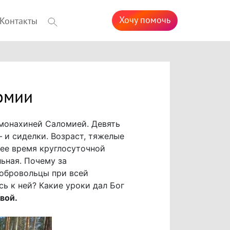
Хочу помочь
Контакты
омии
имонахиней Саломией. Девять
 и сиделки. Возраст, тяжелые
нее время круглосуточной
ьная. Почему за
добровольцы при всей
сь к ней? Какие уроки дал Бог
вой.