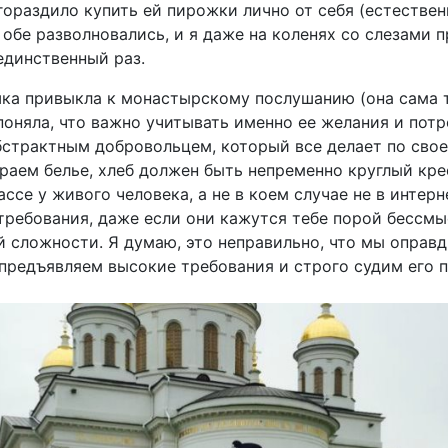
ораздило купить ей пирожки лично от себя (естественн
обе разволновались, и я даже на коленях со слезами п
единственный раз.
ушка привыкла к монастырскому послушанию (она сама 
поняла, что важно учитывать именно ее желания и потр
бстрактным добровольцем, который все делает по свое
ираем белье, хлеб должен быть непременно круглый кре
ссе у живого человека, а не в коем случае не в интерн
 требования, даже если они кажутся тебе порой бессмы
й сложности. Я думаю, это неправильно, что мы оправд
 предъявляем высокие требования и строго судим его п