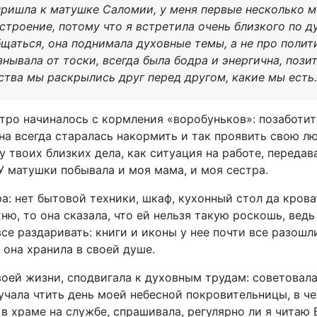
 пришла к матушке Саломии, у меня первые несколько 
строение, потому что я встретила очень близкого по д
бщаться, она поднимала духовные темы, а не про полит
знывала от тоски, всегда была бодра и энергична, пози
мства мы раскрылись друг перед другом, какие мы есть
утро начиналось с кормления «воробуньков»: позаботит
на всегда старалась накормить и так проявить свою лю
 у твоих близких дела, как ситуация на работе, переда
У матушки побывала и моя мама, и моя сестра.
а: нет бытовой техники, шкаф, кухонный стол да крова
ю, то она сказала, что ей нельзя такую роскошь, ведь
се раздаривать: книги и иконы у нее почти все разошл
она хранила в своей душе.
своей жизни, сподвигала к духовным трудам: советовал
чала чтить день моей небесной покровительницы, в чес
 в храме на службе, спрашивала, регулярно ли я читаю 