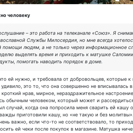
жно человеку
ослушание – это работа на телеканале «Союз». Я сним
вославной Службы Милосердия, но мне всегда хотело
й помощи людям, а не только через информационное с
еделю выделять время и приходить к матушке Саломии
укты, помогать наводить порядок в доме.
что ей нужно, и требовала от добровольцев, которые к
 удивило, это то, что она совершенно не вписывалась 
 кроткий нрав, мирное, нераздражительное настроение
сь обычным человеком, который может и рассердиться,
ыл случай, когда она попросила меня сварить ей кашу 
дважды приготовили кашу, но «не такую и без молитвы»
чень важно, если что-то не соответствовало, то прихо
осить ей чеки после покупок в магазине. Матушка ниче