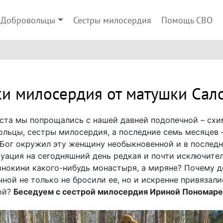
Добровольцы
Сестры милосердия
Помощь СВО
ки милосердия от матушки Сал
оста мы попрощались с нашей давней подопечной – сх
ольцы, сестры милосердия, а последние семь месяцев –
же Бог окружил эту женщину необыкновенной и в послед
туация на сегодняшний день редкая и почти исключител
инокини какого-нибудь монастыря, а миряне? Почему 
ой не только не бросили ее, но и искренне привязали
ой?
Беседуем с сестрой милосердия Ириной Пономаре