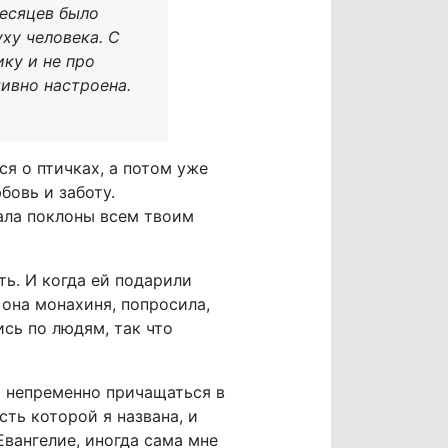
месяцев было
уху человека. С
ику и не про
тивно настроена.
.
ся о птичках, а потом уже
бовь и заботу.
вала поклоны всем твоим
ть. И когда ей подарили
 она монахиня, попросила,
ись по людям, так что
а непременно причащаться в
ть которой я названа, и
Евангелие, иногда сама мне