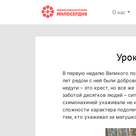
О нас
Уро
В первую неделю Великого п
лет рядом с ней были добров
недуги – это крест, но все 
заботой десятков людей – си
схимонахиней ухаживали не 
сложности характера подопечн
тем, кто ухаживал за матушк