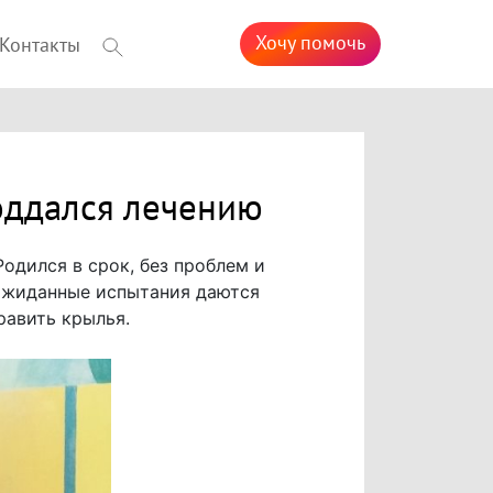
Хочу помочь
Контакты
оддался лечению
одился в срок, без проблем и
еожиданные испытания даются
равить крылья.