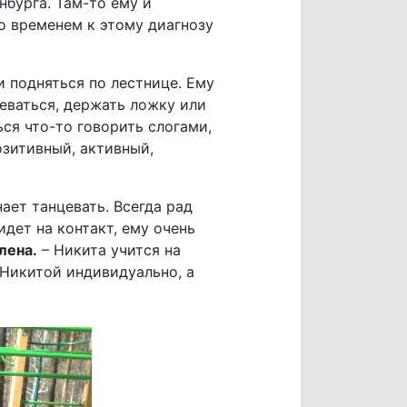
нбурга. Там-то ему и
о временем к этому диагнозу
и подняться по лестнице. Ему
еваться, держать ложку или
ься что-то говорить слогами,
озитивный, активный,
ает танцевать. Всегда рад
дет на контакт, ему очень
лена.
– Никита учится на
Никитой индивидуально, а