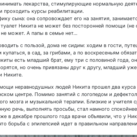
инимать лекарства, стимулирующие нормальную деятел
и проходить курсы реабилитации.
ику сына: она сопровождает его на занятия, занимаетс
в туалет Никита не может без посторонней помощи (не 
 не может. А папы в семье нет…
водить с пользой, дома не сидим: ходим в гости, путе
м купаться, в сад, за грибами, а по воскресеньям обяза
киты есть младший брат, ему три с половиной года, он
ссорятся, но очень привязаны друг к другу, младший уж
и Никите.
омощи неравнодушных людей Никита прошел два курса
ском центре. Помимо занятий с логопедом и дефекто
ого мозга и музыкальной терапии. Близкие и учителя с
ную речь, выполнять просьбы, стал намного спокойнее
же в декабре прошлого года врачи объявили, что у Ни
 что борьба с эпилепсией идет в правильном направлени