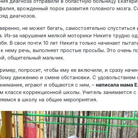
ения диагноза отправили в областную больницу Екатери
фалия, врожденный порок развития головного мозга. С
ряд диагнозов.
веренно, не может бегать, самостоятельно спуститься 
. Из-за нарушения мелкой моторики Никите трудно од
ебя. В свои почти 10 лет Никита только начинает пытат
к нему речь, выполняет простые просьбы. Это очень п
ый, общительный мальчик.
ример, попросит, чтобы ему ее включили, и сразу начин
бому движению и смене обстановки. С удовольствием и
внимание, играют и общаются с ним, –
написала мама Е
 классе коррекционной школы. Учитель занимается с 
ляемся в школу на общие мероприятия.