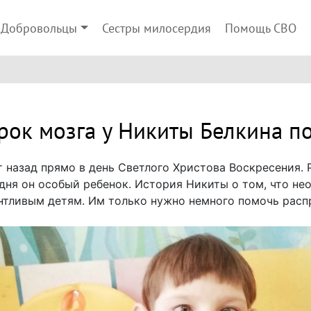
Добровольцы
Сестры милосердия
Помощь СВО
ок мозга у Никиты Белкина п
 назад прямо в день Светлого Христова Воскресения. Р
дня он особый ребенок. История Никиты о том, что н
нтливым детям. Им только нужно немного помочь расп