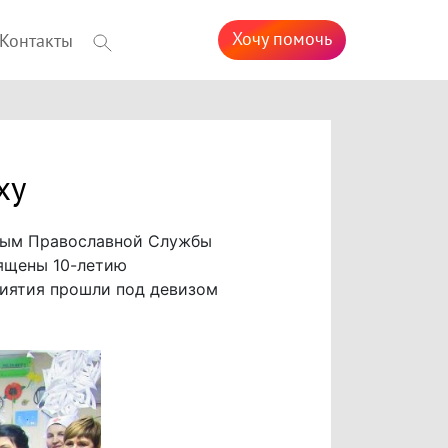
Хочу помочь
Контакты
ху
чным Православной Службы
вящены 10-летию
риятия прошли под девизом