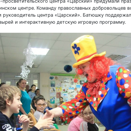
-просветительского центра «Царский» придумали праз
нском центре. Команду православных добровольцев во
и руководитель центра «Царский». Батюшку поддержал
зырей и интерактивную детскую игровую программу.