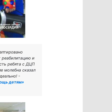
даптировано
т реабилитацию и
сть ребята с ДЦП
е молебна сказал
деально! -
ощь детям»