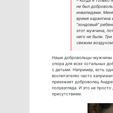
– Когда я только
не был доброволь
инвалидами. Меня
время карантина и
"зондовый" ребен
этот мужчина, по
него не были. Тр
свежим воздухом
Наши добровольцы-мужчины до
опора для всех остальных до
с детьми. Например, есть од
воспитателях часто капризнич
приезжает доброволец Андрей,
полувзгляда. И это не прост
присутствием.