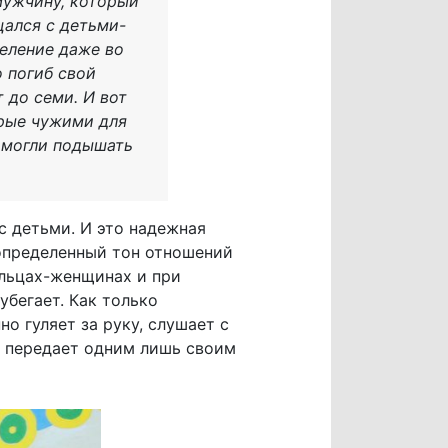
 мужчину, который
щался с детьми-
деление даже во
о погиб свой
 до семи. И вот
орые чужими для
и могли подышать
 детьми. И это надежная
 определенный тон отношений
ольцах-женщинах и при
убегает. Как только
о гуляет за руку, слушает с
й передает одним лишь своим