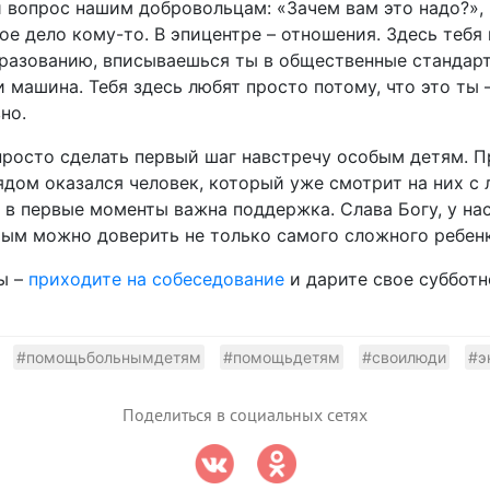
 вопрос нашим добровольцам: «Зачем вам это надо?», н
ое дело кому-то. В эпицентре – отношения. Здесь тебя
бразованию, вписываешься ты в общественные стандарт
 машина. Тебя здесь любят просто потому, что это ты –
но.
просто сделать первый шаг навстречу особым детям. П
ядом оказался человек, который уже смотрит на них с
в первые моменты важна поддержка. Слава Богу, у на
ым можно доверить не только самого сложного ребенк
ы –
приходите на собеседование
и дарите свое субботн
#помощьбольнымдетям
#помощьдетям
#своилюди
#э
Поделиться в социальных сетях