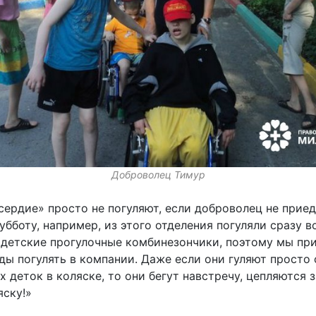
Доброволец Тимур
ердие» просто не погуляют, если доброволец не приед
убботу, например, из этого отделения погуляли сразу 
 детские прогулочные комбинезончики, поэтому мы при
ды погулять в компании. Даже если они гуляют просто 
деток в коляске, то они бегут навстречу, цепляются з
яску!»