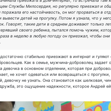
 начинала приезжать в дом-интернат, то встречала там
цем Службы Милосердия, но регулярно приезжал и об
 поражала его настойчивость, он мог прорваться в от
 вывести детей на прогулку. Потом я узнала, что у нег
ок. Говорят, такие дети в среднем доживают только лет
терявший своего ребенка, пытался помочь чужим, кот
и раза в неделю в любую погоду он приезжал, чтобы он
.
статочно стабильно приезжают в интернат и гуляют с
бровольцев. Как в семье, мужчина-доброволец задает
на девочка в основном отделении, которая при добров
ает, не хочет одеваться или возвращаться с прогулки, 
 девочку не узнать. Она становится как шелковая, чинн
о дружба, это ощущение надежности, которое Андрей е