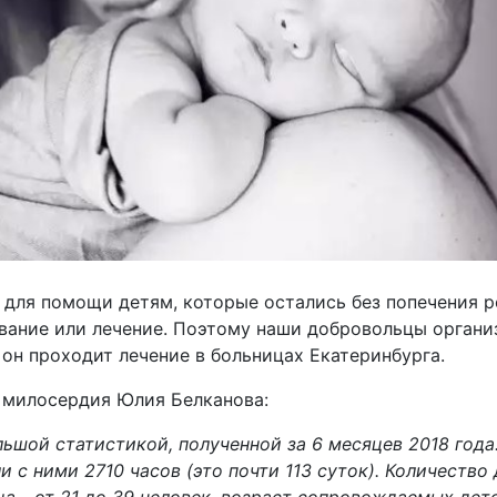
 для помощи детям, которые остались без попечения 
вание или лечение. Поэтому наши добровольцы органи
 он проходит лечение в больницах Екатеринбурга.
 милосердия Юлия Белканова:
льшой статистикой, полученной за 6 месяцев 2018 год
и с ними 2710 часов (это почти 113 суток). Количеств
а - от 21 до 39 человек, возраст сопровождаемых деток