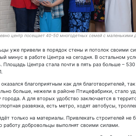
евно центр посещает 40-50 многодетных семей с маленькими 
ьцы уже привели в порядок стены и потолок своими с
ый минус в работе Центра на сегодня. В остальном усл
 Площадь Центра стала почти в пять раз больше – 530 к
.
 оказался благоприятным как для благотворителей, так
ельно больше, нежели в районе Птицефабрики, стало уд
у города. А для вторых удобство заключается в терри
спортная развязка, есть метро, ходят автобусы, тролл
дёт только на материалы. Привлекать строителей не б
ю работу добровольцы выполнят своими силами.