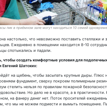
асы пик в приёмном зале могут находиться 10 семей одноврем
на настолько, что невозможно поставить стеллажи и 
ьцев. Ежедневно в помещении находится 8-10 сотрудни
ьцы спотыкались и падали.
ь, чтобы создать комфортные условия для подопечных
 Евгений Шатских:
ойдёт на щебень, чтобы засыпать крупные дыры. Плюс 
выровняем фундамент, сверху покроем полимерным рез
ум стелить нельзя по правилам пожарной безопасност
 удовольствие. Но дело не в красоте, а в практичности
ном, на фанеру денег нет. Поток просителей ежедневны
ом, что мы не можем подмести и вымыть помещение. П