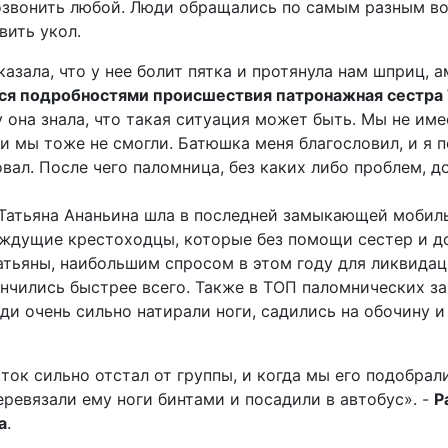
позвонить любой. Люди обращались по самым разным в
вить укол.
азала, что у нее болит пятка и протянула нам шприц, 
ся подробностями происшествия патронажная сестра 
у она знала, что такая ситуация может быть. Мы не име
и мы тоже не смогли. Батюшка меня благословил, и я 
овал. После чего паломница, без каких либо проблем, 
Татьяна Ананьина шла в последней замыкающей мобиль
ждущие крестоходцы, которые без помощи сестер и д
атьяны, наибольшим спросом в этом году для ликвида
ончились быстрее всего. Также в ТОП паломнических з
ди очень сильно натирали ноги, садились на обочину и
ок сильно отстал от группы, и когда мы его подобрали
евязали ему ноги бинтами и посадили в автобус». -
Р
а
.