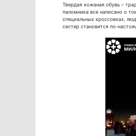
Твердая кожаная обувь – тра
паломника все написано о то
специальных кроссовках, люд
сестер становится по-насто