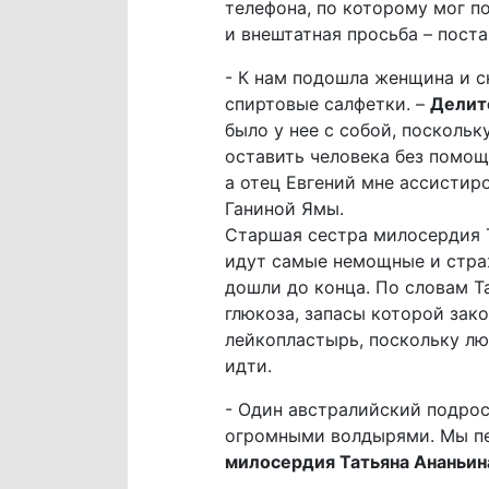
телефона, по которому мог 
и внештатная просьба – поста
- К нам подошла женщина и ск
спиртовые салфетки. –
Делит
было у нее с собой, поскольк
оставить человека без помощ
а отец Евгений мне ассистир
Ганиной Ямы.
Старшая сестра милосердия 
идут самые немощные и стра
дошли до конца. По словам Т
глюкоза, запасы которой зак
лейкопластырь, поскольку лю
идти.
- Один австралийский подрост
огромными волдырями. Мы пер
милосердия Татьяна Ананьин