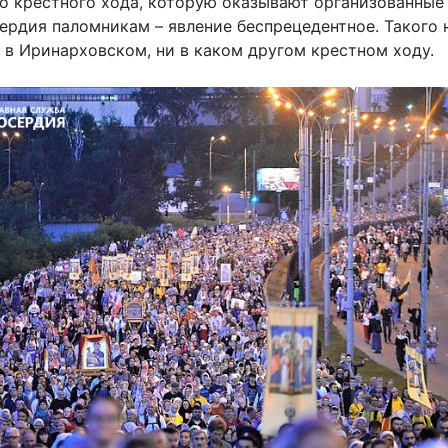
о крестного хода, которую оказывают организованные
дия паломникам – явление беспрецедентное. Такого н
и в Иринарховском, ни в каком другом крестном ходу.