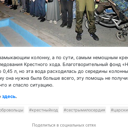
замыкающим колонну, а по сути, самым немощным крес
ледования Крестного хода. Благотворительный фонд «Н
 0,45 л, но эта вода расходилась до середины колонны
му она нужна была больше всего, эту помощь не получи
что и спасло ситуацию.
е
здесь
.
обровольцы
#крестныйход
#сестрымилосердия
#царски
Поделиться в социальных сетях