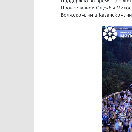
Поддержка во время Царског
Православной Службы Милосер
Волжском, ни в Казанском, н