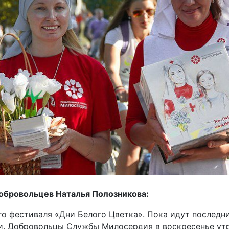
обровольцев Наталья Полозникова:
о фестиваля «Дни Белого Цветка». Пока идут последни
и. Добровольцы Службы Милосердия в воскресенье утр