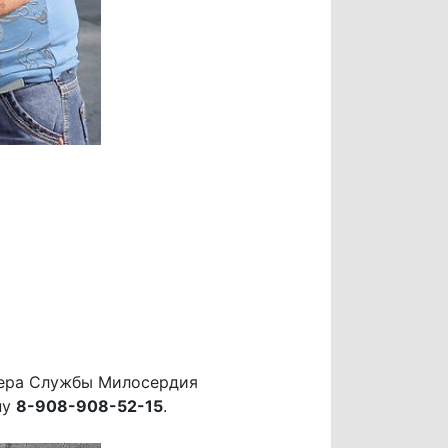
чера Службы Милосердия
ну
8-908-908-52-15
.