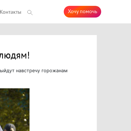
Хочу помочь
Контакты
 людям!
 выйдут навстречу горожанам