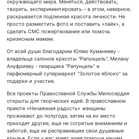
окружающего мира. Меняться, действовать,
творить, экспериментировать – в этом, наверное,
раскрывается подлинная красота личности. Не
просто разместить фото и поставить «лайк», а
сделать СМС пожертвование или помочь
кризисным мамам.
От всей души благодарим Юлию Куманяеву -
владельца салонов красоты "Рапунцель", Милану
Ануфриеву - пиарщика "Рапунцель" и
парфюмерный супермаркет "Золотое яблоко" за
подарки и участие.
Все проекты Православной Службы Милосердия
открыты для творческих идей. В православном
приюте «Нечаянная радость» женщины
проживают до полугода, затем на их место
приходят другие, еще не согретые вниманием и
заботой, еще не расправившие свои душевные
крылья. Если у вас зреет идея помощи нашим