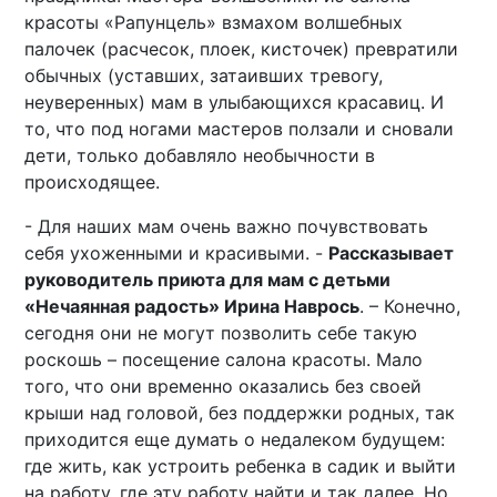
красоты «Рапунцель» взмахом волшебных
палочек (расчесок, плоек, кисточек) превратили
обычных (уставших, затаивших тревогу,
неуверенных) мам в улыбающихся красавиц. И
то, что под ногами мастеров ползали и сновали
дети, только добавляло необычности в
происходящее.
- Для наших мам очень важно почувствовать
себя ухоженными и красивыми. -
Рассказывает
руководитель приюта для мам с детьми
«Нечаянная радость» Ирина Наврось
. – Конечно,
сегодня они не могут позволить себе такую
роскошь – посещение салона красоты. Мало
того, что они временно оказались без своей
крыши над головой, без поддержки родных, так
приходится еще думать о недалеком будущем:
где жить, как устроить ребенка в садик и выйти
на работу, где эту работу найти и так далее. Но