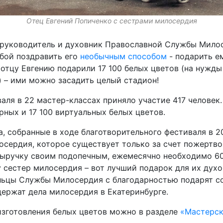
Отец Евгений Попиченко с сестрами милосердия
 руководитель и духовник Православной Службы Мило
бой поздравить его
необычным способом
- подарить е
 отцу Евгению подарили 17 100 белых цветов (на нужд
) – ими можно засадить целый стадион!
аля в 22 мастер-классах приняло участие 417 человек
рных и 17 100 виртуальных белых цветов.
, собранные в ходе благотворительного фестиваля в 20
сердия, которое существует только за счет пожертво
выручку своим подопечным, ежемесячно необходимо 60
сестер милосердия – вот лучший подарок для их духо
льцы Службы Милосердия с благодарностью подарят с
ержат дела милосердия в Екатеринбурге.
изготовления белых цветов можно в разделе
«Мастерс