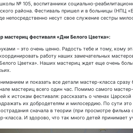
 школы № 105, воспитанники социально-реабилитационн
ского района. Фестиваль пришел и в больницы (НПЦ «
где непосредственно несут свое служение сестры мило
ор мастериц фестиваля «Дни Белого Цветка»:
уками – это очень ценно. Радость тебе и тому, кому эт
 координировать работу наших замечательных мастеров,
Белого Цветка». Наших мастериц ждет еще очень боль
жьих.
вниманием и показать все детали мастер-класса сразу
сенале мастериц всего один час. Помимо самого масте
ей к истокам фестиваля: рассказать о членах Царской
дражать их добродетелям и милосердию. По сути это 
сострадания сначала в теории (при просмотре фильма 
р-класса. И здорово, что так много детей принимает у