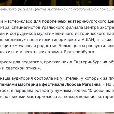
альского филиала Центра экстренной психологической помощ
 мастер-класс для подопечных екатеринбургского Це
нтра, специалистов Уральского филиала Центра экстр
и и сотрудников мультимедийного исторического парк
ую «копилку» посетители гипермаркета АШАН, а также
нщин «Нечаянная радость». Белые цветы распустились
лахит» и в нескольких храмах Екатеринбурга.
арком для педагогов, приехавших в Екатеринбург на о
 и светской этики».
ь наша аудитория состояла из учителей, у которых за 
лениями мастерица фестиваля Любовь Рагозина
. - Их
деюсь, я передала эстафету нужным людям. 10 розочек 
ы участниками мастер-класса за пожертвование, которо