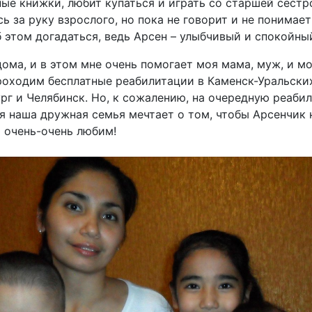
ые книжки, любит купаться и играть со старшей сестр
ь за руку взрослого, но пока не говорит и не понимае
б этом догадаться, ведь Арсен – улыбчивый и спокойны
ома, и в этом мне очень помогает моя мама, муж, и м
проходим бесплатные реабилитации в Каменск-Уральски
ург и Челябинск. Но, к сожалению, на очередную реаби
я наша дружная семья мечтает о том, чтобы Арсенчик 
о очень-очень любим!