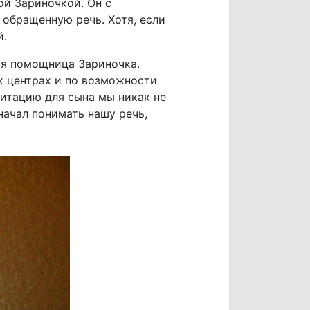
ой Зариночкой. Он с
т обращенную речь. Хотя, если
й.
оя помощница Зариночка.
х центрах и по возможности
литацию для сына мы никак не
начал понимать нашу речь,