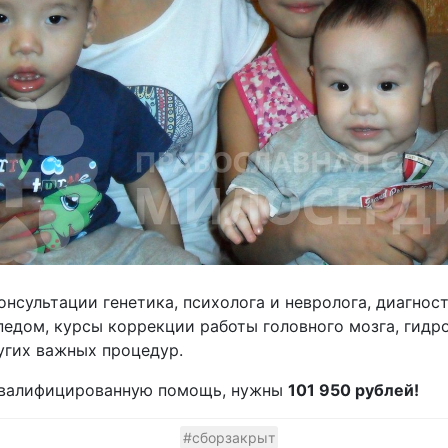
онсультации генетика, психолога и невролога, диагнос
опедом, курсы коррекции работы головного мозга, гидр
угих важных процедур.
квалифицированную помощь, нужны
101 950 рублей!
#сборзакрыт