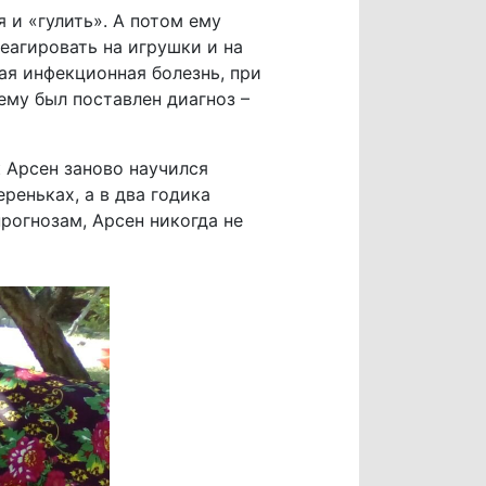
 и «гулить». А потом ему
еагировать на игрушки и на
лая инфекционная болезнь, при
ему был поставлен диагноз –
к Арсен заново научился
реньках, а в два годика
прогнозам, Арсен никогда не