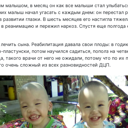
ым малышом, в месяц он как все малыши стал улыбаться
их малыш начал угасать с каждым днем: он перестал р
в развитии глазки. В шесть месяцев его настигла тяже
 в реанимацию и пережил наркоз. Спустя еще полгода 
лечить сына. Реабилитация давала свои плоды: в годи
-пластунски, потом научился садиться, пополз на четве
а, такого врачи от него не ожидали, потому что по их 
его очень сложный из всех разновидностей ДЦП.