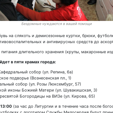
Бездомные нуждаются в вашей помощи
вь на слякоть и демисезонные куртки, брюки, футболк
тивовоспалительных и антивирусных средств до аскор
питания длительного хранения (крупы, макаронные изде
йдет в пяти храмах города:
федральный собор (ул. Репина, 6а)
кое подворье (Вознесенская пл., 1)
альный собор (ул. Розы Люксембург, 57)
кой иконы Божией Матери (ул. Шувакишская, 3)
ресвятой Богородицы на ВИЗе (ул. Кирова, 65)
 13:00
(за час до Литургии и в течение часа после бог
футболках с логотипом Службы Милосердия будут прин