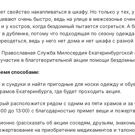
ет свойство накапливаться в шкафу. Но только у тех, у 
ивают очень быстро, ведь на улице в межсезонье очень
и у костров, когда бездомный пытается согреться. А б
 в дубленке, потому что подходящая по сезону одежда 
реодеться, ведь у него нет дома и нет шкафа с разной
Православная Служба Милосердия Екатеринбургской 
участие в благотворительной акции помощи бездомным
емя способами:
 и сундуки и найти пригодные для носки одежду и обув
 храмов Екатеринбурга, где будет проходить акция.
орый расположится рядом с одним из пяти храмов и за 
:00 до 13:00) с благодарностью примет вещи и пожерт
ионно (рассказать об акции соседям, друзьям, знаком
жертвование на приобретение медикаментов и талонов