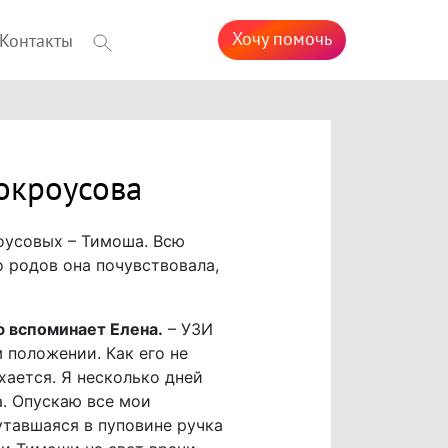
Хочу помочь
Контакты
окроусова
оусовых – Тимоша. Всю
о родов она почувствовала,
ю вспоминает Елена.
– УЗИ
 положении. Как его не
хается. Я несколько дней
а. Опускаю все мои
утавшаяся в пуповине ручка