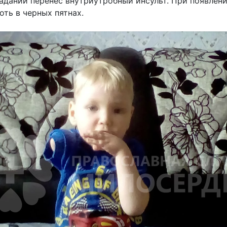
аданий перенес внутриутробный инсульт. При появлен
оть в черных пятнах.