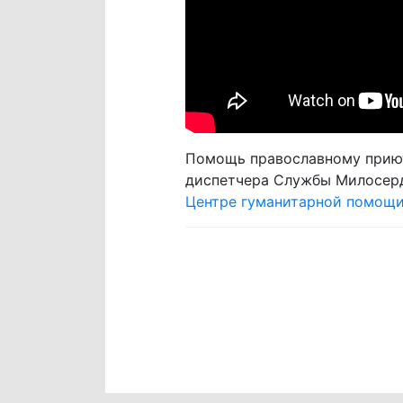
Помощь православному приют
диспетчера Службы Милосерд
Центре гуманитарной помощ