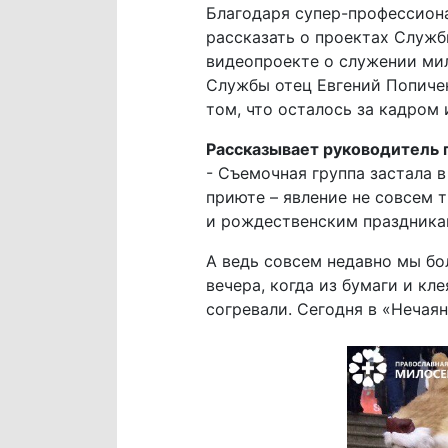
Благодаря супер-профессиона
рассказать о проектах Служ
видеопроекте о служении мил
Службы отец Евгений Попиче
том, что осталось за кадром 
Рассказывает руководитель п
- Съемочная группа застала 
приюте – явление не совсем 
и рождественским праздникам
А ведь совсем недавно мы б
вечера, когда из бумаги и к
согревали. Сегодня в «Нечая