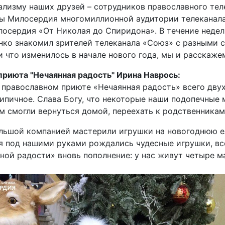
лизму наших друзей – сотрудников православного тел
бы Милосердия многомиллионной аудитории телеканала
осердия «От Николая до Спиридона». В течение недел
нко знакомил зрителей телеканала «Союз» с разными 
и что изменилось в начале нового года, мы и расскаже
риюта "Нечаянная радость" Ирина Наврось:
в православном приюте «Нечаянная радость» всего двух
типичное. Слава Богу, что некоторые наши подопечные
 смогли вернуться домой, переехать к родственникам
ольшой компанией мастерили игрушки на новогоднюю е
лея под нашими руками рождались чудесные игрушки, вс
нной радости» вновь пополнение: у нас живут четыре м