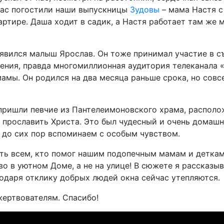
нас погостили наши выпускницы
Зудовы
– мама Настя с
вартире. Даша ходит в садик, а Настя работает там же
оявился малыш Ярослав. Он тоже принимал участие в с
гения, правда многомиллионная аудитория телеканала 
амы. Он родился на два месяца раньше срока, но совс
 пришли певчие из Пантелеимоновского храма, располо
прославить Христа. Это был чудесный и очень домашн
 до сих пор вспоминаем с особым чувством.
сть всем, кто помог нашим подопечным мамам и детка
 в уютном Доме, а не на улице! В сюжете я рассказыва
годаря отклику добрых людей окна сейчас утепляются.
ертвователям. Спасибо!