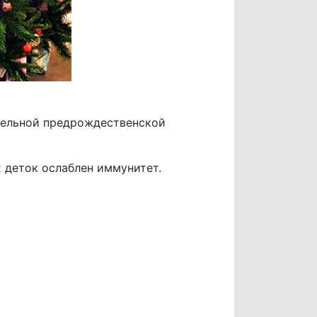
тельной предрождественской
х деток ослаблен иммунитет.