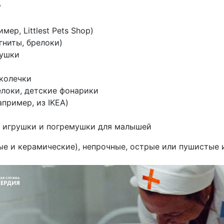
y
ер, Littlest Pets Shop)
гниты, брелоки)
рушки
 колечки
елоки, детские фонарики
пример, из IKEA)
 игрушки и погремушки для малышей
е и керамические), непрочные, острые или пушистые и