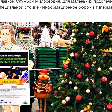
славной Службой Милосердия. Для маленьких подопеч
пециальной стойке «Информационное бюро» в гипермар