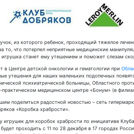
дучок, из которого ребенок, проходящий тяжелое лече
за то, что потерпел неприятные медицинские манипуляц
о игрушка станет ему утешением и поможет слезам ско
т в Центре детской онкологии и гематологии при
Обла
бные утешения для наших маленьких подопечных появятс
нической психиатрической больницы, Областного прот
о-практическом медицинском центре «Бонум» (в филиал
ешим поделиться радостной новостью – сеть гипермар
ряков «Коробка храбрости».
у игрушек для коробок храбрости по инициативе Клуб
удет проходить с 11 по 28 декабря в 17 городах Росси