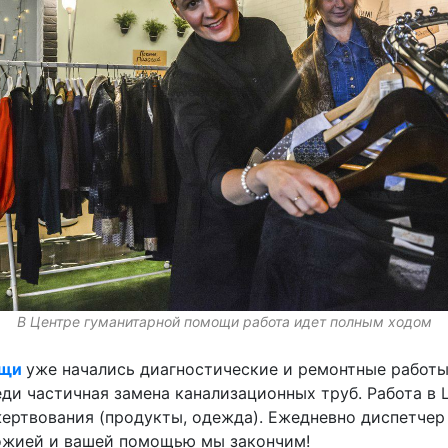
В Центре гуманитарной помощи работа идет полным ходом
ощи
уже начались диагностические и ремонтные работы
еди частичная замена канализационных труб. Работа в
ертвования (продукты, одежда). Ежедневно диспетчер
Божией и вашей помощью мы закончим!