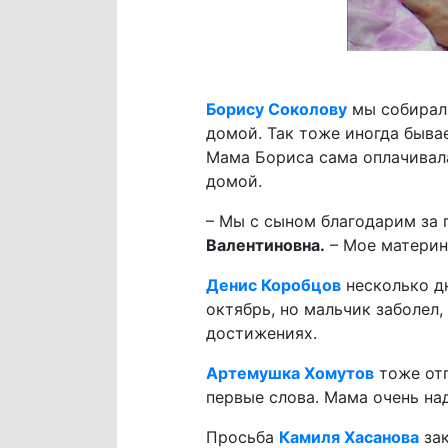
Борису Соколову
мы собирали
домой. Так тоже иногда бывае
Мама Бориса сама оплачивала
домой.
– Мы с сыном благодарим за п
Валентиновна.
– Мое материнс
Денис Коробцов
несколько дн
октябрь, но мальчик заболел
достижениях.
Артемушка Хомутов
тоже отп
первые слова. Мама очень над
Просьба
Камиля Хасанова
зак