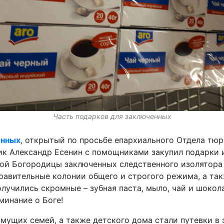
Часть подарков для заключенных
енных
, открытый по просьбе епархиального Отдела тюр
к Александр Есенин с помощниками закупил подарки и
ой Богородицы заключенных следственного изолятора
равительные колонии общего и строгого режима, а та
лучились скромные – зубная паста, мыло, чай и шокола
минание о Боге!
мущих семей, а также детского дома стали путевки 