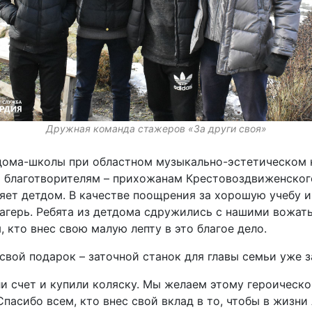
Дружная команда стажеров «За други своя»
 дома-школы при областном музыкально-эстетическом 
 благотворителям – прихожанам Крестовоздвиженског
яет детдом. В качестве поощрения за хорошую учебу 
лагерь. Ребята из детдома сдружились с нашими вожат
 кто внес свою малую лепту в это благое дело.
вой подарок – заточной станок для главы семьи уже з
и счет и купили коляску. Мы желаем этому героическо
пасибо всем, кто внес свой вклад в то, чтобы в жизни