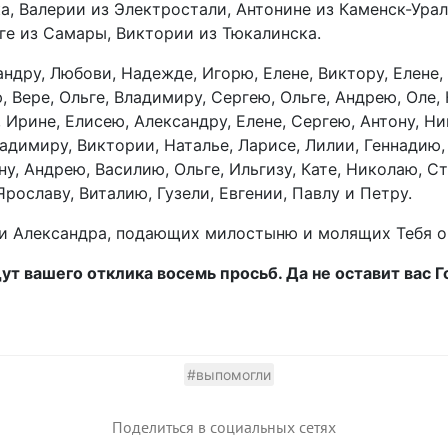
а, Валерии из Электростали, Антонине из Каменск-Урал
ьге из Самары, Виктории из Тюкалинска.
андру, Любови, Надежде, Игорю, Елене, Виктору, Елене, 
 Вере, Ольге, Владимиру, Сергею, Ольге, Андрею, Оле, 
 Ирине, Елисею, Александру, Елене, Сергею, Антону, Нин
ладимиру, Виктории, Наталье, Ларисе, Лилии, Геннадию,
у, Андрею, Василию, Ольге, Ильгизу, Кате, Николаю, Ст
рославу, Виталию, Гузели, Евгении, Павлу и Петру.
 и Александра, подающих милостыню и молящих Тебя о
т вашего отклика восемь просьб. Да не оставит вас 
#выпомогли
Поделиться в социальных сетях