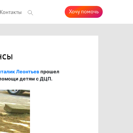
Хочу помочь
Контакты
нсы
италик Леонтьев
прошел
 помощи детям с ДЦП.