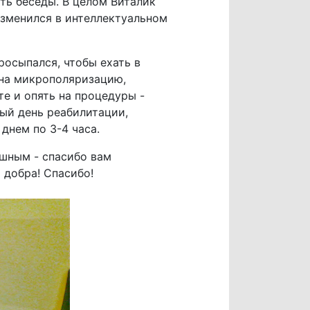
ть беседы. В целом Виталик
 изменился в интеллектуальном
просыпался, чтобы ехать в
 на микрополяризацию,
е и опять на процедуры -
дый день реабилитации,
днем по 3-4 часа.
ушным - спасибо вам
 добра! Спасибо!