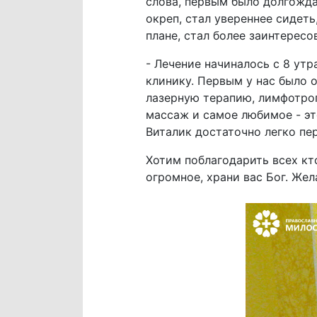
слова, первым было долгожда
окреп, стал увереннее сидеть
плане, стал более заинтересо
- Лечение начиналось с 8 утр
клинику. Первым у нас было 
лазерную терапию, лимфотроп
массаж и самое любимое - эт
Виталик достаточно легко пер
Хотим поблагодарить всех кт
огромное, храни вас Бог. Же