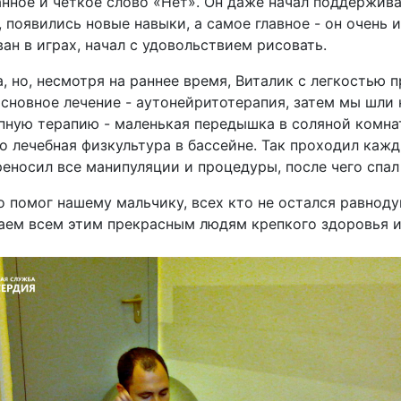
нное и четкое слово «Нет». Он даже начал поддержива
, появились новые навыки, а самое главное - он очень
ван в играх, начал с удовольствием рисовать.
а, но, несмотря на раннее время, Виталик с легкостью 
основное лечение - аутонейритотерапия, затем мы шли
ную терапию - маленькая передышка в соляной комнат
о лечебная физкультура в бассейне. Так проходил каж
еносил все манипуляции и процедуры, после чего спал 
о помог нашему мальчику, всех кто не остался равнод
лаем всем этим прекрасным людям крепкого здоровья и