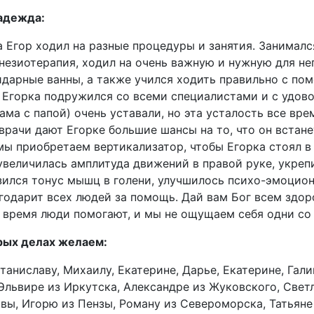
Надежда:
а Егор ходил на разные процедуры и занятия. Занималс
езиотерапия, ходил на очень важную и нужную для не
дарные ванны, а также учился ходить правильно с по
Егорка подружился со всеми специалистами и с удово
мама с папой) очень уставали, но эта усталость все в
рачи дают Егорке большие шансы на то, что он встанет
 мы приобретаем вертикализатор, чтобы Егорка стоял в
увеличилась амплитуда движений в правой руке, укреп
изился тонус мышц в голени, улучшилось психо-эмоцио
годарит всех людей за помощь. Дай вам Бог всем здор
е время люди помогают, и мы не ощущаем себя одни с
рых делах желаем:
таниславу, Михаилу, Екатерине, Дарье, Екатерине, Гали
Эльвире из Иркутска, Александре из Жуковского, Светл
вы, Игорю из Пензы, Роману из Североморска, Татьяне 