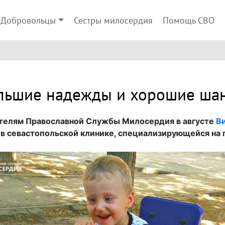
Добровольцы
Сестры милосердия
Помощь СВО
льшие надежды и хорошие ша
телям Православной Службы Милосердия в августе
В
в севастопольской клинике, специализирующейся на