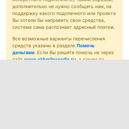
дополнительно не нужно сообщать нам, на
поддержку какого подопечного или проекта
Вы хотели бы направить свои средства,
система сама распознает адресный платеж.
Все возможные варианты перечисления
средств указаны в разделе
Помочь
деньгами
. Если Вы решите помочь не через
сайт
www.ekbmiloserdie.ru
, а каким-то
другим способом – через Почту России, смс
или в платежном терминале – не забудьте
при совершении платежа написать на
электронный ящик: help@ekbmiloserdie.ru
письмо с указанием суммы и пометкой,
куда Вы желаете направить данное
пожертвование.
По всем вопросам, пожалуйста, звоните по
телефону диспетчера Службы Милосердия в
Екатеринбурге:
(343) 200-07-04