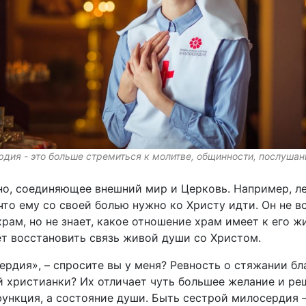
дия - это больше стремиться к молитве, общинности, послушан
но, соединяющее внешний мир и Церковь. Например, ле
что ему со своей болью нужно ко Христу идти. Он не в
 храм, но не знает, какое отношение храм имеет к его ж
т восстановить связь живой души со Христом.
рдия», – спросите вы у меня? Ревность о стяжании бл
й христианки? Их отличает чуть большее желание и р
ункция, а состояние души. Быть сестрой милосердия –