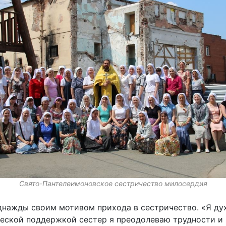
Свято-Пантелеимоновское сестричество милосердия
днажды своим мотивом прихода в сестричество. «Я дух
жеской поддержкой сестер я преодолеваю трудности и