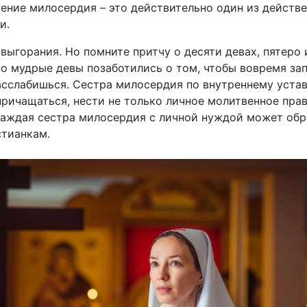
ение милосердия – это действительно один из действ
и.
 выгорания. Но помните притчу о десяти девах, пятеро
но мудрые девы позаботились о том, чтобы вовремя зап
расслабишься. Сестра милосердия по внутреннему уста
ричащаться, нести не только личное молитвенное прави
Каждая сестра милосердия с личной нуждой может обр
тианкам.