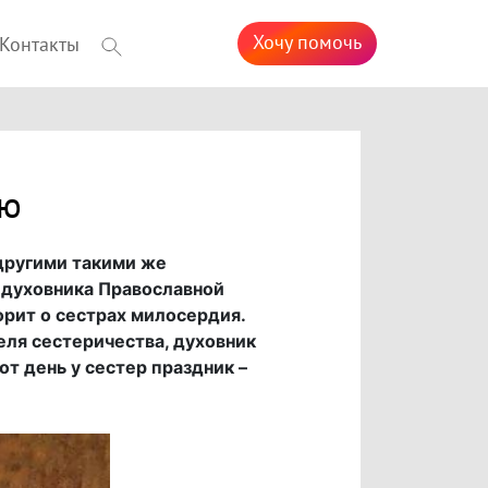
Хочу помочь
Контакты
ью
другими такими же
 духовника Православной
орит о сестрах милосердия.
еля сестеричества, духовник
от день у сестер праздник –