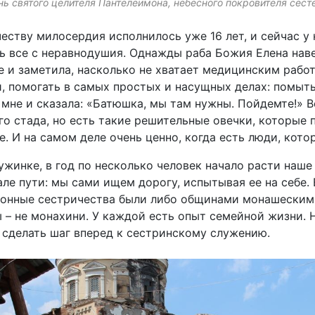
ень святого целителя Пантелеимона, небесного покровителя сес
еству милосердия исполнилось уже 16 лет, и сейчас у
ось все с неравнодушия. Однажды раба Божия Елена на
 и заметила, насколько не хватает медицинским работ
, помогать в самых простых и насущных делах: помыть 
 мне и сказала: «Батюшка, мы там нужны. Пойдемте!»
го стада, но есть такие решительные овечки, которые 
е. И на самом деле очень ценно, когда есть люди, кот
ужинке, в год по несколько человек начало расти наше
але пути: мы сами ищем дорогу, испытывая ее на себе. 
ионные сестричества были либо общинами монашеским
 – не монахини. У каждой есть опыт семейной жизни. Н
 сделать шаг вперед к сестринскому служению.