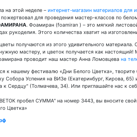
а на этой неделе –
интернет-магазин материалов для 
 пожертвовал для проведения мастер-классов по бело
ФОАМИРАНА
. Фоамиран (foamiran ) – это мягкий листов
ах рукоделия. Этого количества хватит на изготовлени
цветы получаются из этого удивительного материала. 
нужную мастеру, и цветок получается как настоящий! 
фоамирана проводит наш мастер Анна Ломовцева
на те
ся к нашему фестивалю «Дни Белого Цветка», творите
у Собора Успения на ВИЗе (Екатеринбург, Кирова, 65)
 к Сердцу" (Толмачева, 34). Или приглашайте нас к се
ВЕТОК пробел СУММА" на номер 3443, вы вносите сво
го Цветка»
.рф