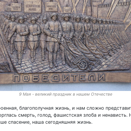
9 Мая - великий праздник в нашем Отечестве
роенная, благополучная жизнь, и нам сложно представи
орглась смерть, голод, фашистская злоба и ненависть. 
аше спасение, наша сегодняшняя жизнь.