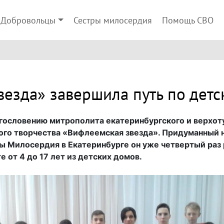
Добровольцы
Сестры милосердия
Помощь СВО
езда» завершила путь по дет
агословению митрополита екатеринбургского и верхот
ого творчества «Вифлеемская звезда». Придуманный
 Милосердия в Екатеринбурге он уже четвертый раз
е от 4 до 17 лет из детских домов.