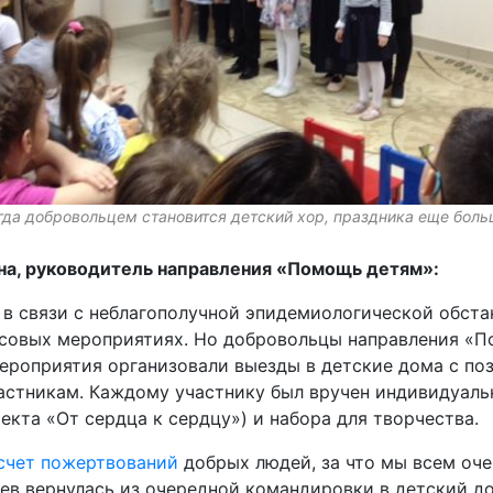
гда добровольцем становится детский хор, праздника еще боль
а, руководитель направления «Помощь детям»:
ду в связи с неблагополучной эпидемиологической обст
ссовых мероприятиях. Но добровольцы направления «П
ероприятия организовали выезды в детские дома с по
астникам. Каждому участнику был вручен индивидуаль
екта «От сердца к сердцу») и набора для творчества.
 счет пожертвований
добрых людей, за что мы всем оче
ев вернулась из очередной командировки в детский д