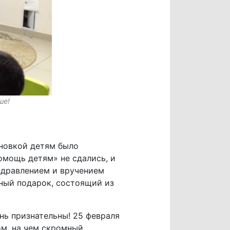
ше!
ановкой детям было
омощь детям» не сдались, и
здравлением и вручением
ный подарок, состоящий из
нь признательны! 25 февраля
ом, на чем скромный