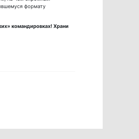
бившемуся формату
их» командировках! Храни