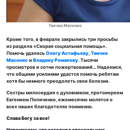
Таичка Масонис
Кроме того, в феврале закрылись три просьбы
из раздела «Скорая социальная помощь».
Помочь удалось
Олегу Астафьеву
,
Таичке
Масонис
и
Владику Романову
. Тысячи
просмотров и сотни пожертвований… Надеемся,
что общими усилиями удастся помочь ребятам
хотя бы немного преодолеть свои болезни.
Сестры милосердия с духовником, протоиереем
Евгением Попиченко, ежемесячно молятся о
всех наших благодетелях поименно.
Слава Богу за все!
Напоминаем, что сегодня в специальном