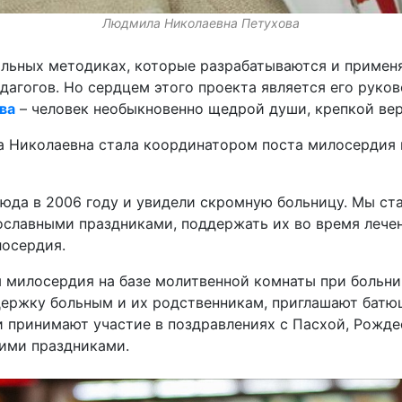
Людмила Николаевна Петухова
льных методиках, которые разрабатываются и применя
дагогов. Но сердцем этого проекта является его руко
ва
– человек необыкновенно щедрой души, крепкой вер
а Николаевна стала координатором поста милосердия 
сюда в 2006 году и увидели скромную больницу. Мы ст
ославными праздниками, поддержать их во время лечени
лосердия.
ы милосердия на базе молитвенной комнаты при больн
ержку больным и их родственникам, приглашают батю
и принимают участие в поздравлениях с Пасхой, Рожд
ими праздниками.