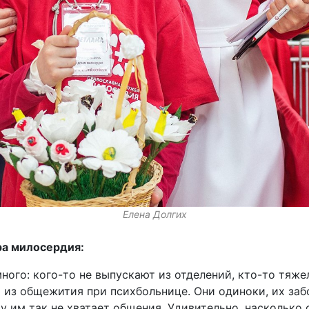
Елена Долгих
ра милосердия:
ного: кого-то не выпускают из отделений, кто-то тяже
 из общежития при психбольнице. Они одиноки, их заб
у им так не хватает общения. Удивительно, насколько