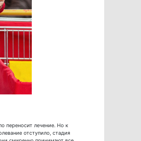
ло переносит лечение. Но к
олевание отступило, стадия
 они смиренно принимают все