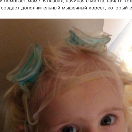
 помогает маме. В планах, начиная с марта, начать ход
 создаст дополнительный мышечный корсет, который е