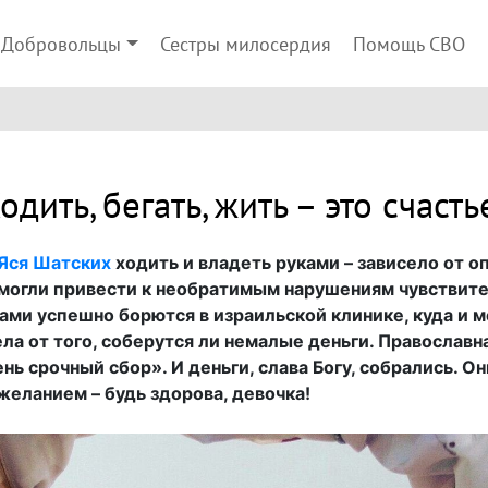
Добровольцы
Сестры милосердия
Помощь СВО
одить, бегать, жить – это счасть
Яся Шатских
ходить и владеть руками – зависело от 
 могли привести к необратимым нарушениям чувствите
ми успешно борются в израильской клинике, куда и м
ла от того, соберутся ли немалые деньги. Православ
ь срочный сбор». И деньги, слава Богу, собрались. О
желанием – будь здорова, девочка!