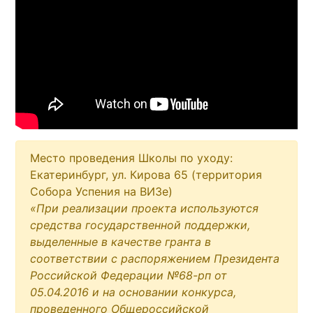
Место проведения Школы по уходу:
Екатеринбург, ул. Кирова 65 (территория
Собора Успения на ВИЗе)
«При реализации проекта используются
средства государственной поддержки,
выделенные в качестве гранта в
соответствии c распоряжением Президента
Российской Федерации №68-рп от
05.04.2016 и на основании конкурса,
проведенного Общероссийской