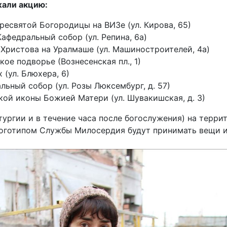
жали акцию:
ресвятой Богородицы на ВИЗе (ул. Кирова, 65)
федральный собор (ул. Репина, 6а)
 Христова на Уралмаше (ул. Машиностроителей, 4а)
ое подворье (Вознесенская пл., 1)
 (ул. Блюхера, 6)
ьный собор (ул. Розы Люксембург, д. 57)
кой иконы Божией Матери (ул. Шувакишская, д. 3)
тургии и в течение часа после богослужения) на терри
логотипом Службы Милосердия будут принимать вещи и