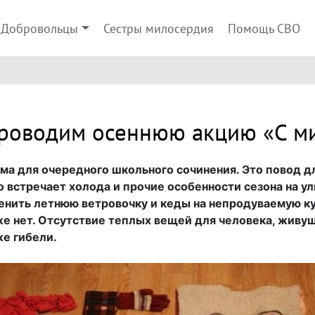
Добровольцы
Сестры милосердия
Помощь СВО
проводим осеннюю акцию «С ми
тема для очередного школьного сочинения. Это повод д
то встречает холода и прочие особенности сезона на у
нить летнюю ветровочку и кеды на непродуваемую кур
же нет. Отсутствие теплых вещей для человека, живущ
же гибели.