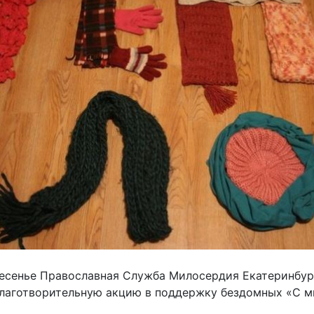
есенье Православная Служба Милосердия Екатеринбур
лаготворительную акцию в поддержку бездомных «С ми