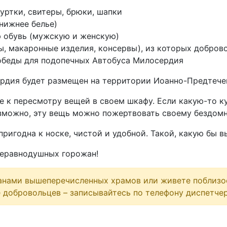
уртки, свитеры, брюки, шапки
(нижнее белье)
 обувь (мужскую и женскую)
ы, макаронные изделия, консервы), из которых добр
 обеды для подопечных Автобуса Милосердия
ердия будет размещен на территории Иоанно-Предтече
е к пересмотру вещей в своем шкафу. Если какую-то ку
возможно, эту вещь можно пожертвовать своему бездомн
ригодна к носке, чистой и удобной. Такой, какую бы в
неравнодушных горожан!
анами вышеперечисленных храмов или живете поблизос
е добровольцев – записывайтесь по телефону диспетче