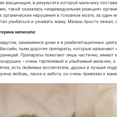
ая вакцинация, в результате которой мальчику постави
ию, такой оказалась «индивидуальная реакция» органи
а органические нарушения в головном мозге, за один м
тал улыбаться и узнавать маму. Малыш просто лежал, 
терина написала:
 недугом, занимаемся дома и в реабилитационных цент
бассейн, пьем дорогие препараты, которые назначают 
а границей. Препараты помогают лишь частично, имеют 
Захарушка – очень терпеливый и улыбчивый мальчик, а
ятия, есть любимые воспитатель, друзья и лучшая под
ужна любовь, ласка и забота, он очень привязан к мам