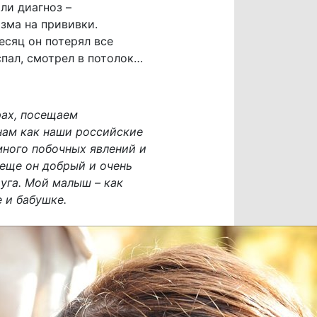
ли диагноз –
зма на прививки.
есяц он потерял все
спал, смотрел в потолок…
рах, посещаем
нам как наши российские
много побочных явлений и
 еще он добрый и очень
руга. Мой малыш – как
е и бабушке.