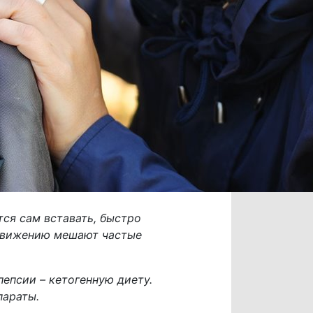
тся сам вставать, быстро
у движению мешают частые
епсии – кетогенную диету.
параты.