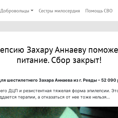
Добровольцы
Сестры милосердия
Помощь СВО
лепсию Захару Аннаеву поможе
питание. Сбор закрыт!
ля шестилетнего Захара Аннаева из г. Ревды – 52 090 
него ДЦП и резистентная тяжелая форма эпилепсии. Это
ддается терапии, а отказаться от нее тоже нельзя…