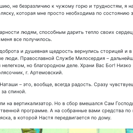
ию, не безразличию к чужому горю и трудностям, я н
ляску, которая мне просто необходима по состоянию 
дарности людям, способным дарить тепло своих сердец.
 меня все получилось.
доброта и душевная щедрость вернулись сторицей и в
ые люди. Православной Службе Милосердия – дальнейш
 нелегком, но благородном деле. Храни Вас Бог! Низко
лясочник, г. Артемовский.
Наташи – это, вообще, всегда радость. Сразу чувствуеш
 за спиной.
и на вертикализатор. Но в сбор вмешался Сам Господь
ственной программе. А на собранные вами средства по
яска, в которой Настя передвигается по дому.