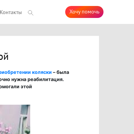
Хочу помочь
Контакты
ой
риобретении коляски
– была
рочно нужна реабилитация.
помогали этой