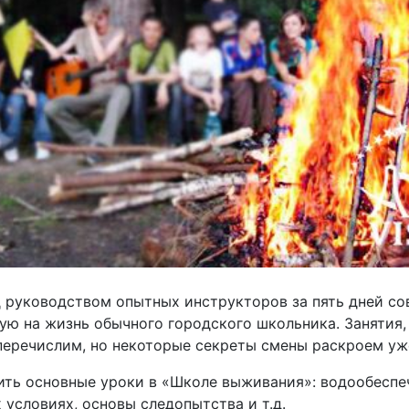
 руководством опытных инструкторов за пять дней со
ую на жизнь обычного городского школьника. Занятия,
 перечислим, но некоторые секреты смены раскроем уж
ить основные уроки в «Школе выживания»: водообеспе
 условиях, основы следопытства и т.д.