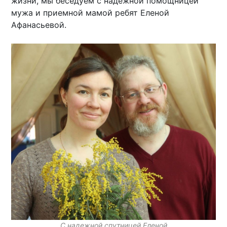
жизни, мы беседуем с надежной помощницей
мужа и приемной мамой ребят Еленой
Афанасьевой.
С надежной спутницей Еленой