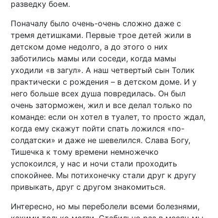
разведку боем.
Поначалу было очень-очень сложно даже с
тремя детишками. Первые трое детей жили в
детском доме недолго, а до этого о них
заботились мамы или соседи, когда мамы
уходили «в загул». А наш четвертый сын Толик
практически с рождения – в детском доме. И у
него больше всех душа повредилась. Он был
очень заторможен, жил и все делал только по
команде: если он хотел в туалет, то просто ждал,
когда ему скажут пойти спать ложился «по-
солдатски» и даже не шевелился. Слава Богу,
Тишечка к тому времени немножечко
успокоился, у нас и ночи стали проходить
спокойнее. Мы потихонечку стали друг к другу
привыкать, друг с другом знакомиться.
Интересно, но мы переболели всеми болезнями,
какими только могли. Стабильно раз в месяц мы