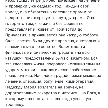
небольшим лет регулярно приезжает на лечение
и проверки уже седьмой год. Каждый свой
приезд она обязательно посещает храм и от
щедрот своих жертвует на нужды храма. Она
говорит о том, что жизни без Церкви не
представляет и живет от Причастия до
Причастия, а причащается она каждую субботу.
Оказывается, были другие времена, о которых и
вспоминать-то не хочется. Возможности
финансовые и физические грешить «на всю
катушку» предоставлены были с избытком. Вся
эта «веселая» жизнь прервалась оглушительным
ударом молнии – онкологическое заболевание
позвоночника. Началось трудное, изматывающее
лечение: операция, облучение, химиотерапия.
Надежду Мария возлагала на врачей, на
дорогостоящие лекарства и чуточку – на Бога, к
которому она протаптывала тогда узенькую
тропинку.