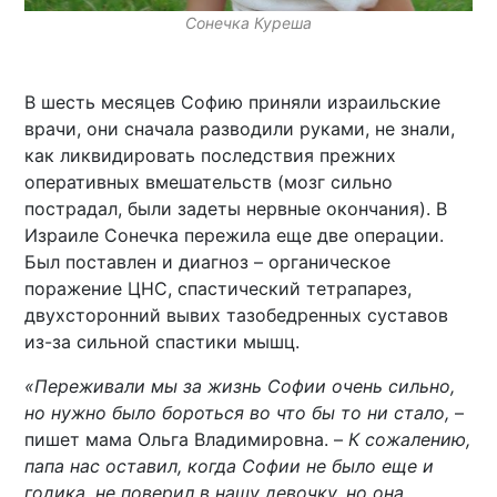
Сонечка Куреша
В шесть месяцев Софию приняли израильские
врачи, они сначала разводили руками, не знали,
как ликвидировать последствия прежних
оперативных вмешательств (мозг сильно
пострадал, были задеты нервные окончания). В
Израиле Сонечка пережила еще две операции.
Был поставлен и диагноз – органическое
поражение ЦНС, спастический тетрапарез,
двухсторонний вывих тазобедренных суставов
из-за сильной спастики мышц.
«Переживали мы за жизнь Софии очень сильно,
но нужно было бороться во что бы то ни стало,
–
пишет мама Ольга Владимировна. –
К сожалению,
папа нас оставил, когда Софии не было еще и
годика, не поверил в нашу девочку, но она