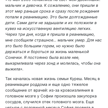
мальчик и девочка. К сожалению, они пришли в
этот мир раньше срока и сразу после рождения
попали в реанимацию. Это были долгожданные
дети. Сами дети не задышали и их положили в
кувез на искусственную вентиляцию легких.
Через три дня, когда я пришла в реанимацию,
мне сообщили страшное… мальчик умер. Для нас
это было большим горем, но нужно было
держаться и бороться за жизнь маленькой
Сонечки. Я постоянно была возле нее,
выкармливала через зонд и молилась, чтобы она
выжила».
Так началась новая жизнь семьи Куреш. Месяц в
реанимации роддома и еще одно тяжелое
сообщение от врачей: из-за кровоизлияния в
головном мозге у Софии произошла закупорка
сосудов, случился отек головного мозга. Еще
четыре с половиной месяца София провела в