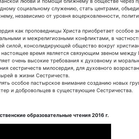
ианской любви и помощи ближнему в обществе через п
дному социальному служению, стать центрами, объед
ему, независимо от уровня воцерковленности, полити
рдия как проповедницы Христа приобретает особое зн
льными и межрелигиозными конфликтами, в частности,
й силой, консолидирующей общество вокруг христиан
 настоящее время является связующим звеном между
ляет очень высокие требования к духовному и моральн
ния сестричеств милосердия, для духовного возраста
тырей в жизни Сестричеств.
лять особое пастырское внимание созданию новых гру
стер и добровольцев в существующие Сестричества.
венские образовательные чтения 2016 г.