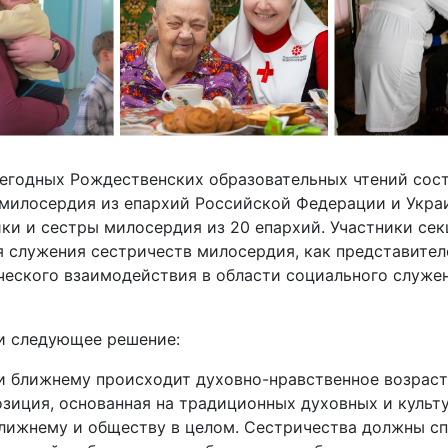
ежегодных Рождественских образовательных чтений сос
милосердия из епархий Российской Федерации и Украи
вники и сестры милосердия из 20 епархий. Участники с
я служения сестричеств милосердия, как представите
еского взаимодействия в области социального служен
ли следующее решение:
 ближнему происходит духовно-нравственное возраст
озиция, основанная на традиционных духовных и культ
лижнему и обществу в целом. Сестричества должны с