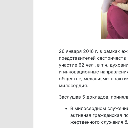
26 января 2016 г. в рамках 
представителей сестричеств 
участие 62 чел., в т.ч. духо
и инновационные направлени
обществе, механизмы практич
милосердия.
Заслушав 5 докладов, приня
В милосердном служении
активная гражданская п
жертвенного служения б