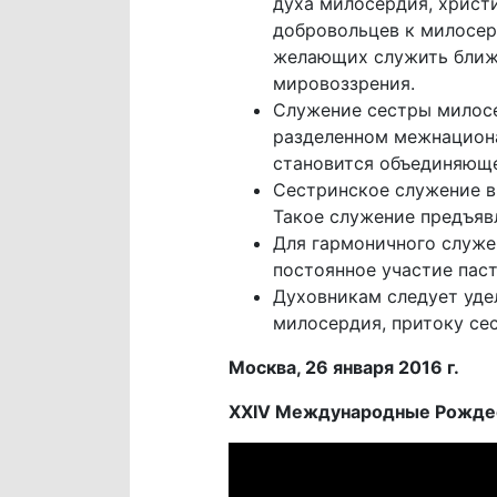
духа милосердия, христ
добровольцев к милосер
желающих служить ближн
мировоззрения.
Служение сестры милосе
разделенном межнациона
становится объединяюще
Сестринское служение в
Такое служение предъяв
Для гармоничного служе
постоянное участие пас
Духовникам следует уде
милосердия, притоку се
Москва, 26 января 2016 г.
XXIV Международные Рождест