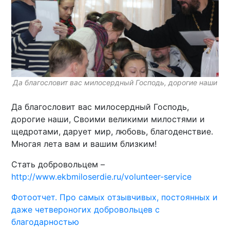
Да благословит вас милосердный Господь, дорогие наши
Да благословит вас милосердный Господь,
дорогие наши, Своими великими милостями и
щедротами, дарует мир, любовь, благоденствие.
Многая лета вам и вашим близким!
Стать добровольцем –
http://www.ekbmiloserdie.ru/volunteer-service
Фотоотчет. Про самых отзывчивых, постоянных и
даже четвероногих добровольцев с
благодарностью