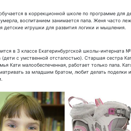
 обучается в коррекционной школе по программе для д
умерла, воспитанием занимается папа. Женя часто лежи
 детские игрушки для развития логики и мышления.
учится в 3 классе Екатеринбургской школы-интерната №
а (дети с умственной отсталостью). Старшая сестра Ка
мья Кати малообеспеченная, работает только папа. Кат
матривать за младшим братом, любит делать поделки из
.