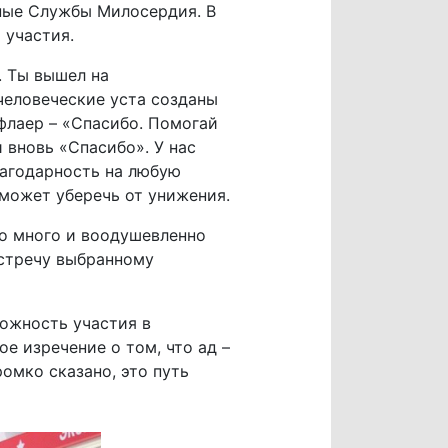
чные Службы Милосердия. В
 участия.
. Ты вышел на
человеческие уста созданы
 флаер – «Спасибо. Помогай
 вновь «Спасибо». У нас
благодарность на любую
сможет уберечь от унижения.
но много и воодушевленно
встречу выбранному
можность участия в
е изречение о том, что ад –
ромко сказано, это путь