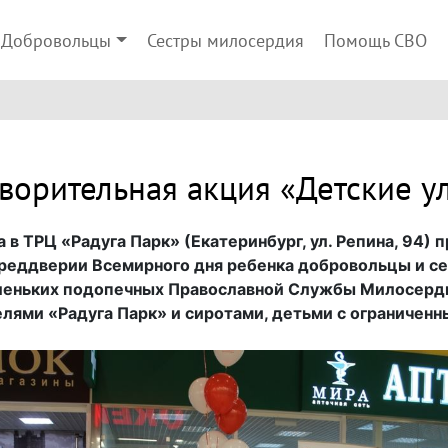
Добровольцы
Сестры милосердия
Помощь СВО
творительная акция «Детские у
а в ТРЦ «Радуга Парк» (Екатеринбург, ул. Репина, 94)
преддверии Всемирного дня ребенка добровольцы и с
еньких подопечных Православной Службы Милосердия
ями «Радуга Парк» и сиротами, детьми с ограничен