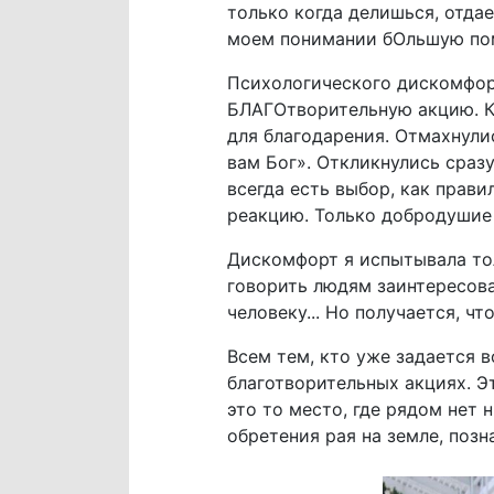
только когда делишься, отда
моем понимании бОльшую пом
Психологического дискомфор
БЛАГОтворительную акцию. Ка
для благодарения. Отмахнулис
вам Бог». Откликнулись сразу
всегда есть выбор, как прави
реакцию. Только добродушие 
Дискомфорт я испытывала тол
говорить людям заинтересова
человеку... Но получается, ч
Всем тем, кто уже задается 
благотворительных акциях. Эт
это то место, где рядом нет 
обретения рая на земле, поз