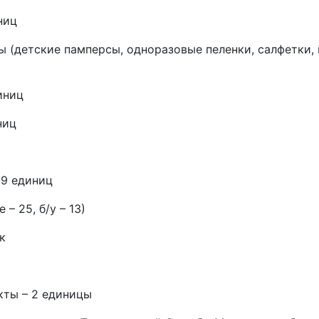
ниц
 (детские памперсы, одноразовые пеленки, салфетки, м
иниц
ниц
29 единиц
– 25, б/у – 13)
к
кты – 2 единицы