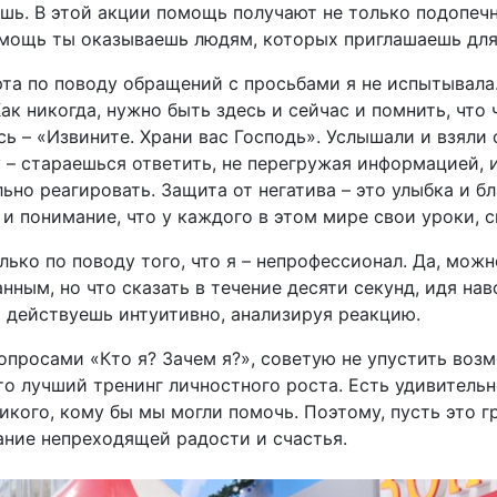
ешь. В этой акции помощь получают не только подопе
ощь ты оказываешь людям, которых приглашаешь для
та по поводу обращений с просьбами я не испытывала
к никогда, нужно быть здесь и сейчас и помнить, что 
ь – «Извините. Храни вас Господь». Услышали и взяли
 – стараешься ответить, не перегружая информацией, и
льно реагировать. Защита от негатива – это улыбка и 
и понимание, что у каждого в этом мире свои уроки, 
ько по поводу того, что я – непрофессионал. Да, мож
нным, но что сказать в течение десяти секунд, идя на
то действуешь интуитивно, анализируя реакцию.
вопросами «Кто я? Зачем я?», советую не упустить воз
о лучший тренинг личностного роста. Есть удивительно
никого, кому бы мы могли помочь. Поэтому, пусть это г
нание непреходящей радости и счастья.