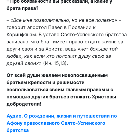
– Про обязанности вы рассказали, а какие у
брата права?
–
«Все мне позволительно, но не все полезно»
–
говорит апостол Павел в Послании к
Коринфянам. В уставе Свято-Успенского братства
записано, что брат имеет право отдать жизнь за
други своя и за Христа, ведь
«нет больше той
любви, как если кто положит душу свою за
друзей своих»
(Ин. 15,13).
От всей души желаем новопосвященным
братьям крепости и решимости
воспользоваться своим главным правом и с
помощью других братьев стяжать Христовы
добродетели!
Аудио. О рождении, жизни и путешествии по
Афону православного Свято-Успенского
братства