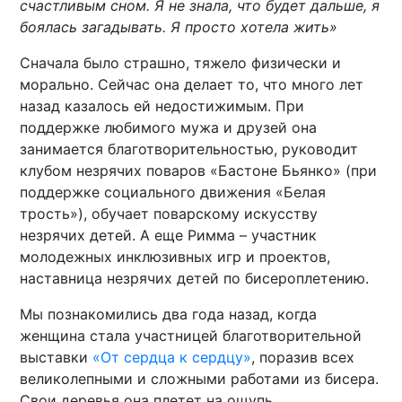
счастливым сном. Я не знала, что будет дальше, я
боялась загадывать. Я просто хотела жить»
Сначала было страшно, тяжело физически и
морально. Сейчас она делает то, что много лет
назад казалось ей недостижимым. При
поддержке любимого мужа и друзей она
занимается благотворительностью, руководит
клубом незрячих поваров «Бастоне Бьянко» (при
поддержке социального движения «Белая
трость»), обучает поварскому искусству
незрячих детей. А еще Римма – участник
молодежных инклюзивных игр и проектов,
наставница незрячих детей по бисероплетению.
Мы познакомились два года назад, когда
женщина стала участницей благотворительной
выставки
«От сердца к сердцу»
, поразив всех
великолепными и сложными работами из бисера.
Свои деревья она плетет на ощупь.