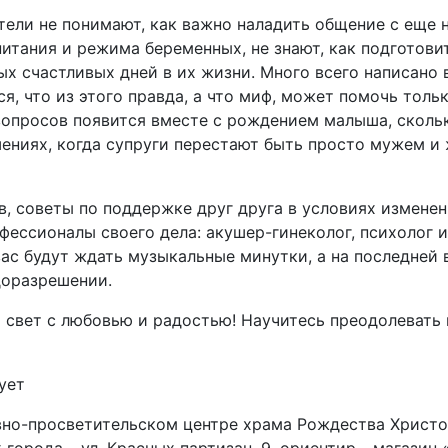
ели не понимают, как важно наладить общение с еще 
итания и режима беременных, не знают, как подготовит
ых счастливых дней в их жизни. Много всего написано 
я, что из этого правда, а что миф, может помочь толь
вопросов появится вместе с рождением малыша, скол
ениях, когда супруги перестают быть просто мужем и 
в, советы по поддержке друг друга в условиях измене
фессионалы своего дела: акушер-гинеколог, психолог 
с будут ждать музыкальные минутки, а на последней 
доразрешении.
 свет с любовью и радостью! Научитесь преодолевать
ует
но-просветительском центре храма Рождества Христов