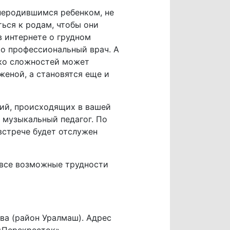
неродившимся ребенком, не
ься к родам, чтобы они
в интернете о грудном
ко профессиональный врач. А
ько сложностей может
женой, а становятся еще и
ний, происходящих в вашей
и музыкальный педагог. По
встрече будет отслужен
 все возможные трудности
а (район Уралмаш). Адрес