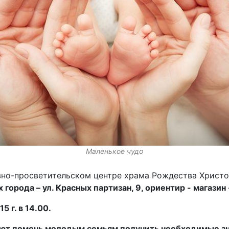
Маленькое чудо
но-просветительском центре храма Рождества Христо
города – ул. Красных партизан, 9, ориентир - магази
5 г. в 14.00.
ют помочь молодым семьям получить необходимые зн