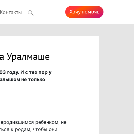
Хочу помочь
Контакты
на Уралмаше
 году. И с тех пор у
малышом не только
неродившимся ребенком, не
ься к родам, чтобы они