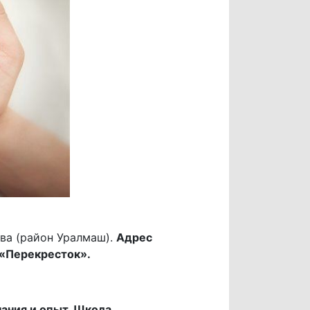
ва (район Уралмаш).
Адрес
н «Перекресток».
ания и опыт. Школа