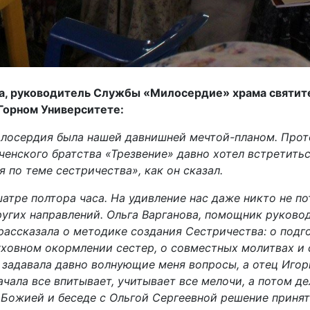
а, руководитель Службы «Милосердие» храма святит
Горном Университете:
илосердия была нашей давнишней мечтой-планом. Прот
енского братства «Трезвение» давно хотел встретить
 по теме сестричества», как он сказал.
атре полтора часа. На удивление нас даже никто не по
ругих направлений. Ольга Варганова, помощник руков
ассказала о методике создания Сестричества: о подг
ховном окормлении сестер, о совместных молитвах и с
 задавала давно волнующие меня вопросы, а отец Игор
начала все впитывает, учитывает все мелочи, а потом 
Божией и беседе с Ольгой Сергеевной решение принято