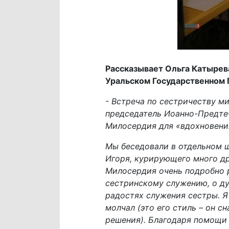
Рассказывает Ольга Катырев
Уральском Государственном 
- Встреча по сестричеству м
председатель Иоанно-Предтеч
Милосердия для «вдохновения
Мы беседовали в отдельном ш
Игоря, курирующего много д
Милосердия очень подробно р
сестринскому служению, о ду
радостях служения сестры. Я
молчал (это его стиль – он с
решения). Благодаря помощи 