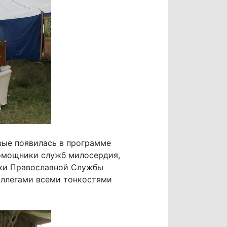
вые появилась в программе
помощники служб милосердия,
ики Православной Службы
оллегами всеми тонкостями