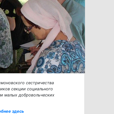
имоновского сестричества
иков секции социального
ли малых добровольческих
бнее здесь