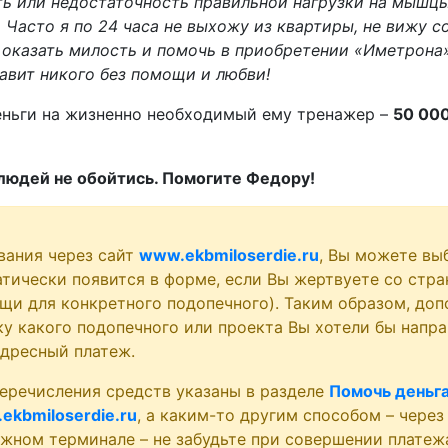
ь или недостаточность правильной нагрузки на мышц
 Часто я по 24 часа не выхожу из квартиры, не вижу с
оказать милость и помочь в приобретении «Иметрона».
тавит никого без помощи и любви!
еньги на жизненно необходимый ему тренажер –
50 00
юдей не обойтись. Помогите Федору!
вания через сайт
www.ekbmiloserdie.ru
, Вы можете вы
атически появится в форме, если Вы жертвуете со стра
щи для конкретного подопечного). Таким образом, доп
у какого подопечного или проекта Вы хотели бы напра
адресный платеж.
еречисления средств указаны в разделе
Помочь деньг
ekbmiloserdie.ru
, а каким-то другим способом – через
ежном терминале – не забудьте при совершении платеж