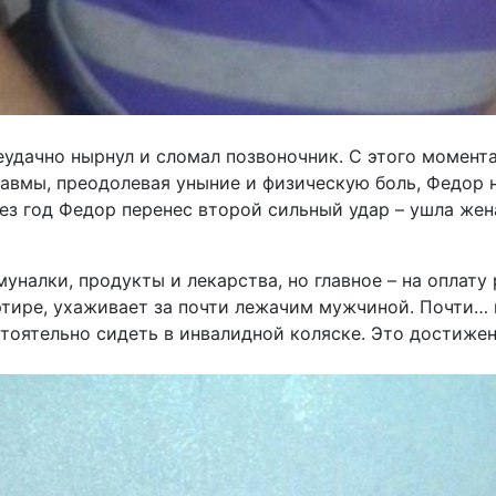
еудачно нырнул и сломал позвоночник. С этого момента
равмы, преодолевая уныние и физическую боль, Федор н
рез год Федор перенес второй сильный удар – ушла жен
уналки, продукты и лекарства, но главное – на оплату
артире, ухаживает за почти лежачим мужчиной. Почти…
оятельно сидеть в инвалидной коляске. Это достижен