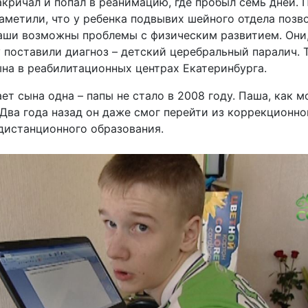
закричал и попал в реанимацию, где пробыл семь дней.
заметили, что у ребенка подвывих шейного отдела позв
аши возможны проблемы с физическим развитием. Они,
у поставили диагноз – детский церебральный паралич. 
ына в реабилитационных центрах Екатеринбурга.
ет сына одна – папы не стало в 2008 году. Паша, как 
Два года назад он даже смог перейти из коррекционн
 дистанционного образования.