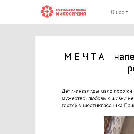
О нас
М Е Ч Т А – нап
р
Дети-инвалиды мало похожи н
мужество, любовь к жизни не
гостях у шестиклассника Паш