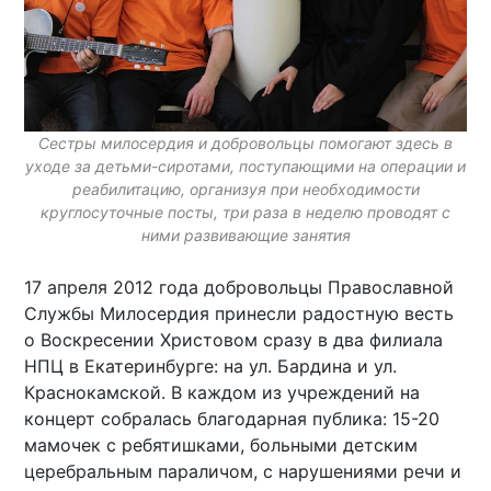
Сестры милосердия и добровольцы помогают здесь в
уходе за детьми-сиротами, поступающими на операции и
реабилитацию, организуя при необходимости
круглосуточные посты, три раза в неделю проводят с
ними развивающие занятия
17 апреля 2012 года добровольцы Православной
Службы Милосердия принесли радостную весть
о Воскресении Христовом сразу в два филиала
НПЦ в Екатеринбурге: на ул. Бардина и ул.
Краснокамской. В каждом из учреждений на
концерт собралась благодарная публика: 15-20
мамочек с ребятишками, больными детским
церебральным параличом, с нарушениями речи и