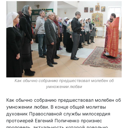
Как обычно собранию предшествовал молебен об
умножении любви
Как обычно собранию предшествовал молебен об
умножении любви. В конце общей молитвы
духовник Православной службы милосердия
протоиерей Евгений Попиченко произнес
проповедь, актуальность которой довольно