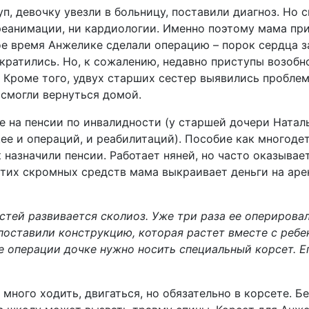
п, девочку увезли в больницу, поставили диагноз. Но 
 реанимации, ни кардиологии. Именно поэтому мама пр
ое время Анжелике сделали операцию – порок сердца 
кратились. Но, к сожалению, недавно приступы возобно
. Кроме того, удвух старших сестер выявились проблем
 смогли вернуться домой.
 на пенсии по инвалидности (у старшей дочери Натал
ее и операций, и реабилитаций). Пособие как многоде
к назначили пенсии. Работает няней, но часто оказывае
этих скромных средств мама выкраивает деньги на аре
стей развивается сколиоз. Уже три раза ее оперирова
 поставили конструкцию, которая растет вместе с ребе
 операции дочке нужно носить специальный корсет. Е
ного ходить, двигаться, но обязательно в корсете. Бе