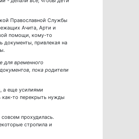
и - делали все, чтобы дети
ской Православной Службы
лежащих Ачита, Арти и
вой помощи, кому-то
ь документы, привлекая на
ы.
е для временного
 документов, пока родители
, а еще усилиями
ь как-то перекрыть нужды
я совсем прохудилась.
екоторые стропила и