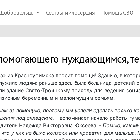
Добровольцы
Сестры милосердия
Помощь СВО
 помогающего нуждающимся, т
» из Красноуфимска просит помощи! Зданию, в которо
служило людям: раньше здесь была больница, детский сад
ли здание Свято-Троицкому приходу для ведения социа
ризисным беременным и малоимущим семьям.
нам за помощью, поэтому мы успели сделать только к
щения под складские,
– вспоминает начало работы гум
одитель Надежда Викторовна Юксеева. -
Помню, как мы
, что у них не было коляски или кроватки для малыша