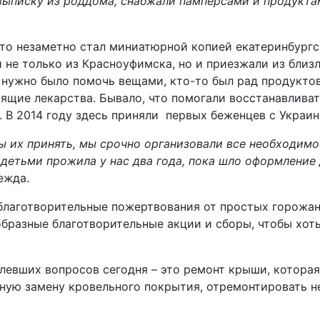
выписку из роддома, снабжали памперсами и продуктам
-то незаметно стал миниатюрной копией екатеринбург
не только из Красноуфимска, но и приезжали из близ
 нужно было помочь вещами, кто-то был рад продукто
ящие лекарства. Бывало, что помогали восстанавливат
В 2014 году здесь приняли первых беженцев с Украин
ы их принять, мы срочно организовали все необходимо
 детьми прожила у нас два года, пока шло оформление
ежда.
благотворительные пожертвования от простых горожан
бразные благотворительные акции и сборы, чтобы хот
левших вопросов сегодня – это ремонт крыши, котора
ную замену кровельного покрытия, отремонтировать н